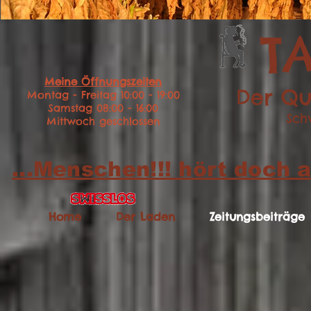
T
Meine Öffnungszeiten
Der Qu
Montag - Freitag 10:00 - 19:00
Samstag 08:00 - 16:00
Sch
Mittwoch geschlossen
...Menschen!!! hört doch a
Home
Der Laden
Zeitungsbeiträge