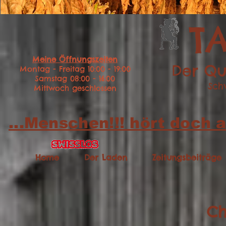
T
Meine Öffnungszeiten
Der Qu
Montag - Freitag 10:00 - 19:00
Samstag 08:00 - 16:00
Sch
Mittwoch geschlossen
...Menschen!!! hört doch a
Home
Der Laden
Zeitungsbeiträge
Ch