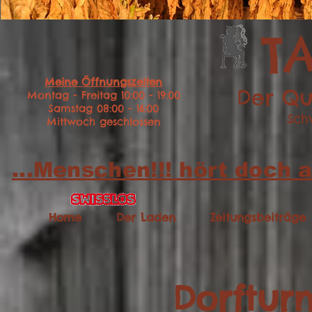
T
Meine Öffnungszeiten
Der Qu
Montag - Freitag 10:00 - 19:00
Samstag 08:00 - 16:00
Sch
Mittwoch geschlossen
...Menschen!!! hört doch a
Home
Der Laden
Zeitungsbeiträge
Dorfturn